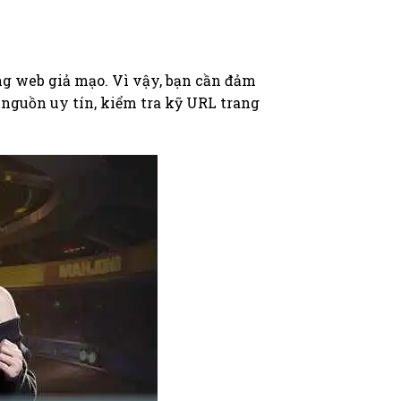
ang web giả mạo. Vì vậy, bạn cần đảm
ừ nguồn uy tín, kiểm tra kỹ URL trang