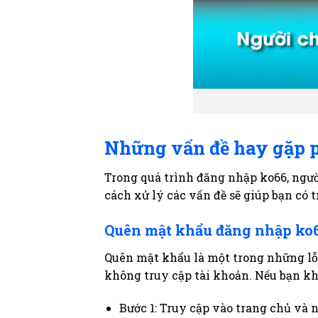
Những vấn đề hay gặp p
Trong quá trình đăng nhập ko66, ngườ
cách xử lý các vấn đề sẽ giúp bạn có t
Quên mật khẩu đăng nhập ko
Quên mật khẩu là một trong những lỗi
không truy cập tài khoản. Nếu bạn kh
Bước 1: Truy cập vào trang chủ và 