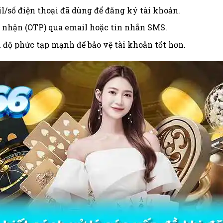
il/số điện thoại đã dùng để đăng ký tài khoản.
c nhận (OTP) qua email hoặc tin nhắn SMS.
 độ phức tạp mạnh để bảo vệ tài khoản tốt hơn.