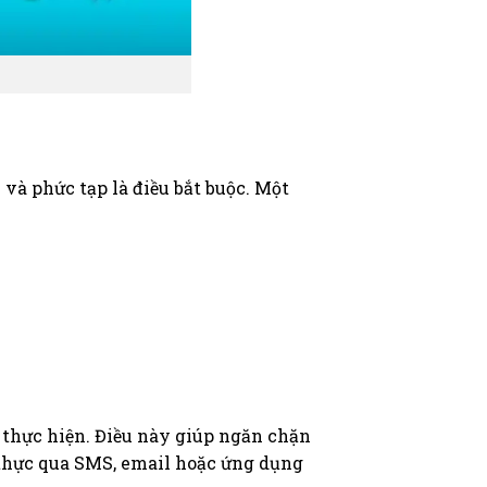
và phức tạp là điều bắt buộc. Một
 thực hiện. Điều này giúp ngăn chặn
c thực qua SMS, email hoặc ứng dụng