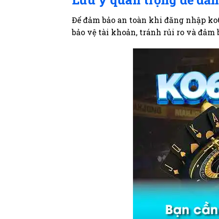
Để đảm bảo an toàn khi đăng nhập ko6
bảo vệ tài khoản, tránh rủi ro và đảm