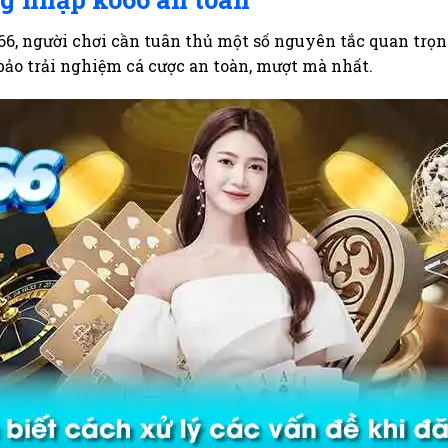
6, người chơi cần tuân thủ một số nguyên tắc quan trọn
 bảo trải nghiệm cá cược an toàn, mượt mà nhất.