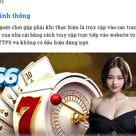
).
ính thống
gười chơi gặp phải khi thực hiện là truy cập vào các tr
 của nhà cái bằng cách truy cập trực tiếp vào website t
TTPS và không có dấu hiệu đáng ngờ.