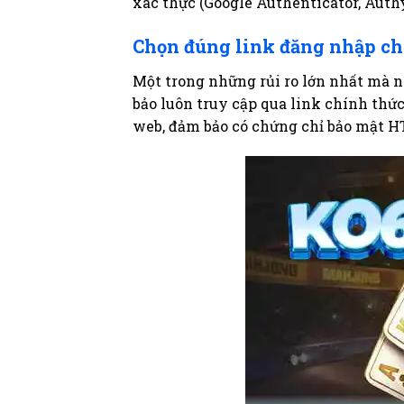
xác thực (Google Authenticator, Authy
Chọn đúng link đăng nhập ch
Một trong những rủi ro lớn nhất mà n
bảo luôn truy cập qua link chính thức
web, đảm bảo có chứng chỉ bảo mật H