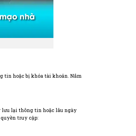
ng tin hoặc bị khóa tài khoản. Nắm
 lưu lại thông tin hoặc lâu ngày
 quyền truy cập: