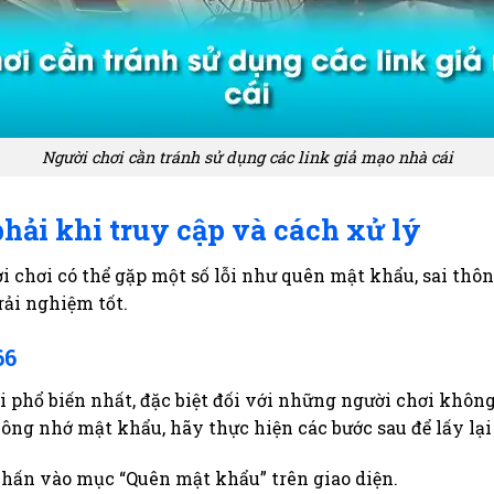
Người chơi cần tránh sử dụng các link giả mạo nhà cái
hải khi truy cập và cách xử lý
i chơi có thể gặp một số lỗi như quên mật khẩu, sai thô
rải nghiệm tốt.
66
 phổ biến nhất, đặc biệt đối với những người chơi không
ông nhớ mật khẩu, hãy thực hiện các bước sau để lấy lại
nhấn vào mục “Quên mật khẩu” trên giao diện.