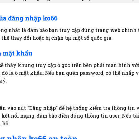
của đăng nhập ko66
rọng nhất là đảm bảo bạn truy cập đúng trang web chính 
 thể thay đổi hoặc bị chặn tại một số quốc gia.
và mật khẩu
sẽ thấy khung truy cập ở góc trên bên phải màn hình với
h đó là ô mật khẩu: Nếu bạn quên password, có thể nhấp 
ký.
hấn vào nút “Đăng nhập” để hệ thống kiểm tra thông tin 
ại kết nối mạng, đảm bảo điền đúng thông tin user. Nếu t
 hỗ.
ng nhập ko66 an toàn